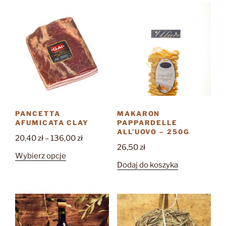
wariantów.
Opcje
można
wybrać
na
stronie
produktu
PANCETTA
MAKARON
AFUMICATA CLAY
PAPPARDELLE
ALL’UOVO – 250G
Zakres
20,40
zł
–
136,00
zł
26,50
zł
cen:
Ten
Wybierz opcje
od
Dodaj do koszyka
produkt
20,40 zł
ma
do
wiele
136,00 zł
wariantów.
Opcje