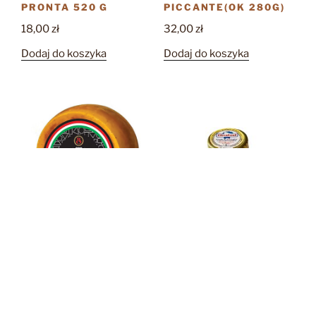
PRONTA 520 G
PICCANTE(OK 280G)
18,00
zł
32,00
zł
Dodaj do koszyka
Dodaj do koszyka
GRATTA DI BUFALA
ACCIUGHE ETNATOST
(80G)
Zakres
32,85
zł
–
219,00
zł
18,70
zł
cen:
Ten
Wybierz opcje
od
Dodaj do koszyka
produkt