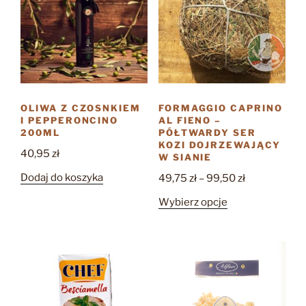
można
wybrać
na
stronie
produktu
OLIWA Z CZOSNKIEM
FORMAGGIO CAPRINO
I PEPPERONCINO
AL FIENO –
200ML
PÓŁTWARDY SER
KOZI DOJRZEWAJĄCY
40,95
zł
W SIANIE
Zakres
Dodaj do koszyka
49,75
zł
–
99,50
zł
cen:
Ten
Wybierz opcje
od
produkt
49,75 zł
ma
do
wiele
99,50 zł
wariantów.
Opcje
można