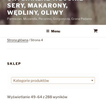
SERY, MAKARONY,
WĘDLINY, OLIWY
Parmezan, Mozarella, Pecorino, Gorgonzola, Grana Padano
Menu
Strona główna
/ Strona 4
SKLEP
Kategorie produktów
Posortowane
Wyświetlanie 49–64 z 288 wyników
według