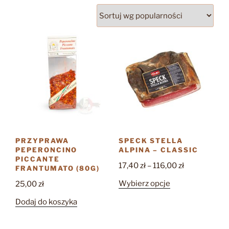
popularności
PRZYPRAWA
SPECK STELLA
PEPERONCINO
ALPINA – CLASSIC
PICCANTE
Zakres
17,40
zł
–
116,00
zł
FRANTUMATO (80G)
cen:
Ten
Wybierz opcje
25,00
zł
od
produkt
17,40 zł
Dodaj do koszyka
ma
do
wiele
116,00 zł