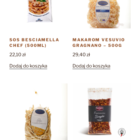
wybrać
na
stronie
produktu
SOS BESCIAMELLA
MAKAROM VESUVIO
CHEF (500ML)
GRAGNANO – 500G
22,10
zł
29,40
zł
Dodaj do koszyka
Dodaj do koszyka