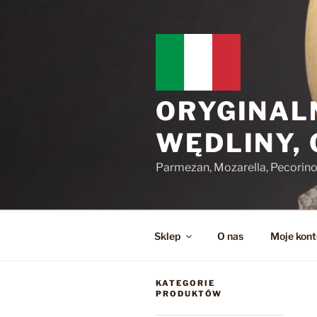
Przejdź
do
treści
ORYGINAL
WĘDLINY,
Parmezan, Mozarella, Pecorin
Sklep
O nas
Moje kont
KATEGORIE
PRODUKTÓW