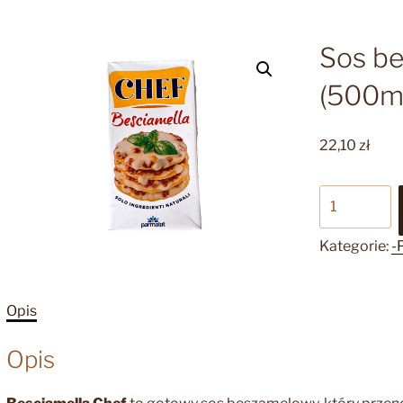
Sos be
(500m
22,10
zł
ilość
Sos
besciamella
Kategorie:
-
Chef
(500ml)
Opis
Opis