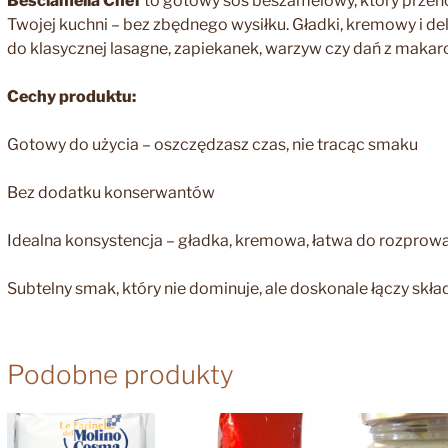
Besciamella Chef
to gotowy sos beszamelowy, który przeno
Twojej kuchni – bez zbędnego wysiłku. Gładki, kremowy i de
do klasycznej lasagne, zapiekanek, warzyw czy dań z maka
Cechy produktu:
Gotowy do użycia – oszczędzasz czas, nie tracąc smaku
Bez dodatku konserwantów
Idealna konsystencja – gładka, kremowa, łatwa do rozprow
Subtelny smak, który nie dominuje, ale doskonale łączy skła
Podobne produkty