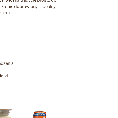
si włoską tradycję prosto do
likatnie doprawiony – idealny
ronem.
adzenia
dniki