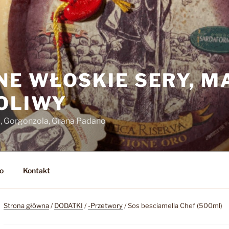
NE WŁOSKIE SERY, M
 OLIWY
o, Gorgonzola, Grana Padano
o
Kontakt
Strona główna
/
DODATKI
/
-Przetwory
/ Sos besciamella Chef (500ml)