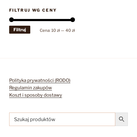
FILTRUJ WG CENY
Filtruj
Cena
Cena
Cena:
10 zł
—
40 zł
min
max
Polityka prywatności (RODO)
Regulamin zakupów
Koszt i sposoby dostawy