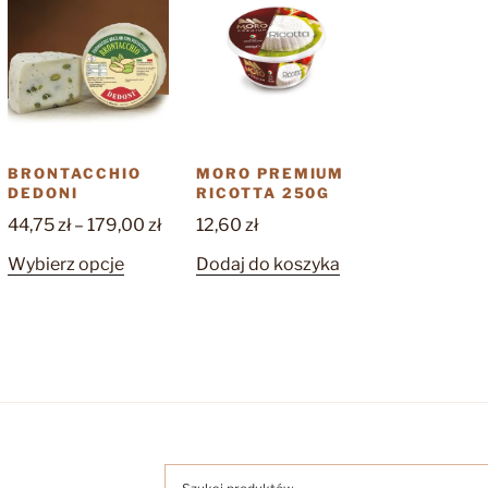
wariantów.
Opcje
Opcje
można
można
wybrać
wybrać
na
na
stronie
stronie
produktu
produktu
BRONTACCHIO
MORO PREMIUM
DEDONI
RICOTTA 250G
Zakres
44,75
zł
–
179,00
zł
12,60
zł
cen:
Ten
Wybierz opcje
Dodaj do koszyka
od
produkt
44,75 zł
ma
do
wiele
179,00 zł
wariantów.
Opcje
można
wybrać
na