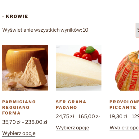
- KROWIE
Posortowane
Wyświetlanie wszystkich wyników: 10
według
popularności
PARMIGIANO
SER GRANA
PROVOLON
REGGIANO
PADANO
PICCANTE
FORMA
Zakres
24,75
zł
–
165,00
zł
19,30
zł
–
12
Zakres
35,70
zł
–
238,00
zł
cen:
Ten
Wybierz opcje
Wybierz opc
cen:
od
Ten
Wybierz opcje
produkt
od
24,75 zł