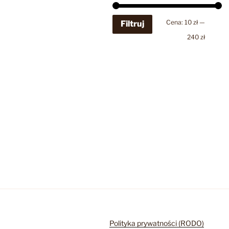
Cena
Cena
Cena:
10 zł
—
Filtruj
min
max
240 zł
Polityka prywatności (RODO)