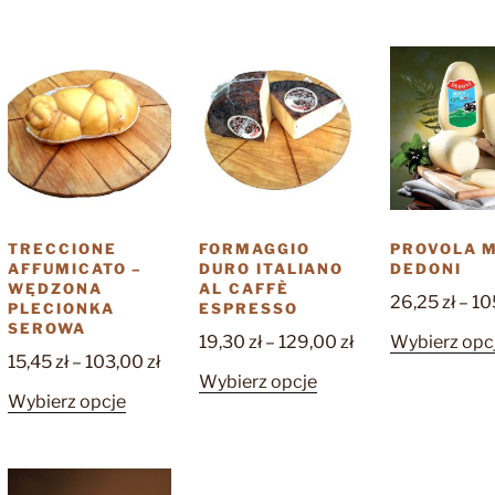
produkt
ma
35,70 zł
do
ma
wiele
do
165,00 zł
wiele
wariantów.
238,00 zł
wariantów.
Opcje
Opcje
można
można
wybrać
wybrać
na
na
stronie
stronie
produktu
produktu
TRECCIONE
FORMAGGIO
PROVOLA 
AFFUMICATO –
DURO ITALIANO
DEDONI
WĘDZONA
AL CAFFÈ
26,25
zł
–
10
PLECIONKA
ESPRESSO
SEROWA
Zakres
19,30
zł
–
129,00
zł
Wybierz opc
Zakres
15,45
zł
–
103,00
zł
cen:
Ten
Wybierz opcje
cen:
od
Ten
Wybierz opcje
produkt
od
19,30 zł
produkt
ma
15,45 zł
do
ma
wiele
do
129,00 zł
wiele
wariantów.
103,00 zł