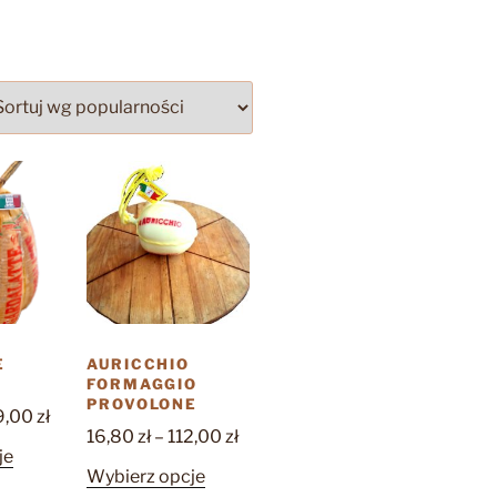
E
AURICCHIO
FORMAGGIO
PROVOLONE
Zakres
9,00
zł
Zakres
16,80
zł
–
112,00
zł
cen:
Ten
je
cen:
od
Ten
Wybierz opcje
produkt
od
19,30 zł