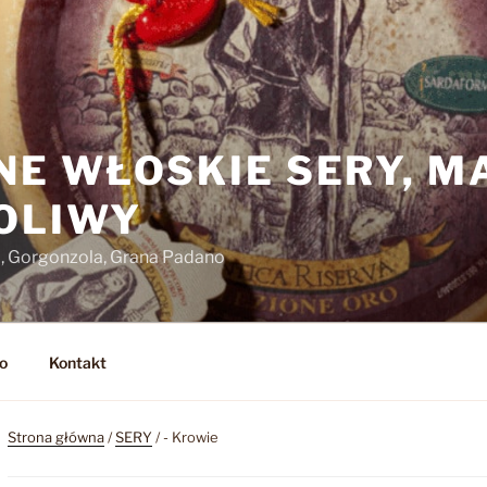
NE WŁOSKIE SERY, M
 OLIWY
o, Gorgonzola, Grana Padano
o
Kontakt
Strona główna
/
SERY
/ - Krowie