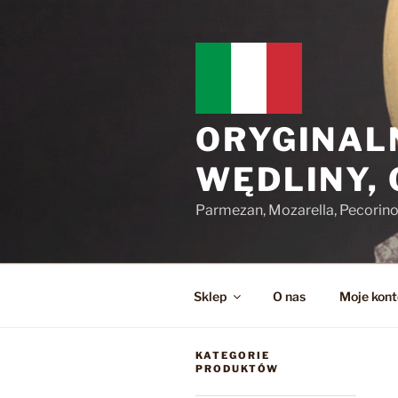
Przejdź
do
treści
ORYGINAL
WĘDLINY,
Parmezan, Mozarella, Pecorin
Sklep
O nas
Moje kont
KATEGORIE
PRODUKTÓW