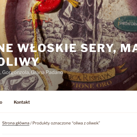
NE WŁOSKIE SERY, M
 OLIWY
o, Gorgonzola, Grana Padano
o
Kontakt
Strona główna
/ Produkty oznaczone “oliwa z oliwek”