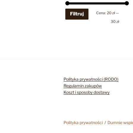
Cena
Cena
Cena:
20 zł
—
Filtruj
min
max
30 zł
Polityka prywatności (RODO)
Regulamin zakupów
Koszt i sposoby dostawy
Polityka prywatności
Dumnie wspi