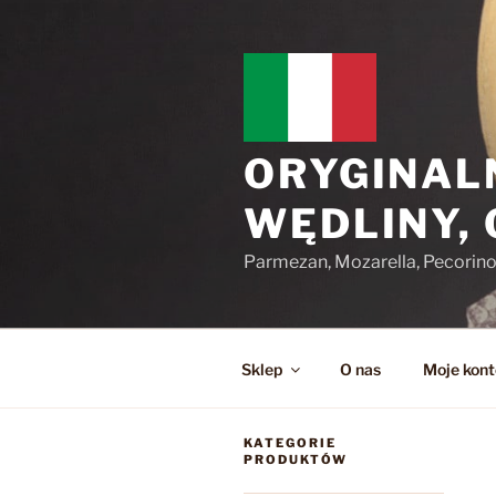
Przejdź
do
treści
ORYGINAL
WĘDLINY,
Parmezan, Mozarella, Pecorin
Sklep
O nas
Moje kont
KATEGORIE
PRODUKTÓW