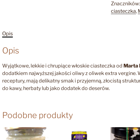
grissini
Znaczników
con
ciasteczka
,
Olio
Extra
Vergine
Opis
di
Oliva
Opis
150
g
Wyjątkowe, lekkie i chrupiące włoskie ciasteczka od
Marta 
dodatkiem najwyższej jakości oliwy z oliwek extra vergine.
receptury, mają delikatny smak i przyjemną, złocistą strukt
do kawy, herbaty lub jako dodatek do deserów.
Podobne produkty