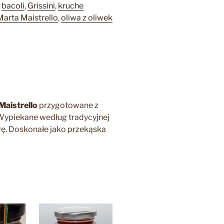
:
bacoli
,
Grissini
,
kruche
Marta Maistrello
,
oliwa z oliwek
Maistrello
przygotowane z
 Wypiekane według tradycyjnej
urę. Doskonałe jako przekąska