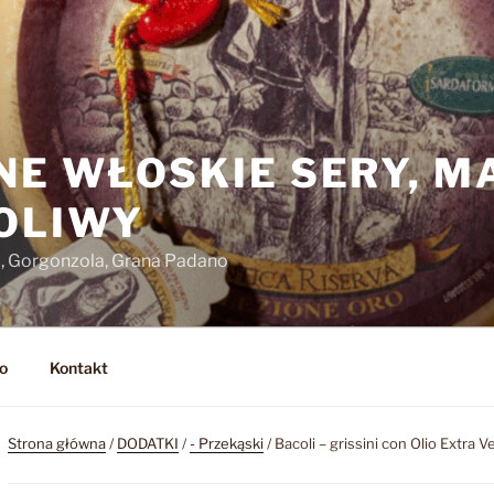
NE WŁOSKIE SERY, M
 OLIWY
o, Gorgonzola, Grana Padano
o
Kontakt
Strona główna
/
DODATKI
/
- Przekąski
/ Bacoli – grissini con Olio Extra V