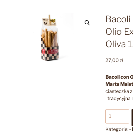
Bacoli 
Olio Ex
Oliva 
27,00
zł
Bacoli con O
Marta Maist
ciasteczka z
i tradycyjna 
ilość
Bacoli
-
Kategorie:
-