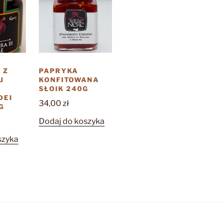
 Z
PAPRYKA
J
KONFITOWANA
SŁOIK 240G
DEI
34,00
zł
G
Dodaj do koszyka
szyka