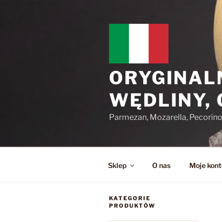
Przejdź
do
treści
ORYGINAL
WĘDLINY,
Parmezan, Mozarella, Pecorin
Sklep
O nas
Moje kont
KATEGORIE
PRODUKTÓW