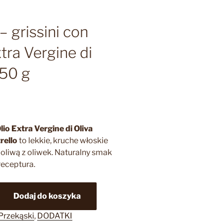
– grissini con
tra Vergine di
150 g
lio Extra Vergine di Oliva
rello
to lekkie, kruche włoskie
 oliwą z oliwek. Naturalny smak
receptura.
Dodaj do koszyka
 Przekąski
,
DODATKI