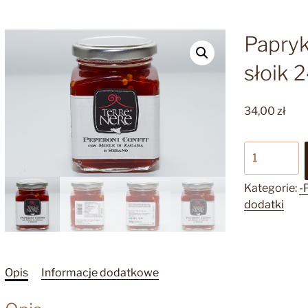
Papryk
słoik 
34,00
zł
ilość
Papryka
konfitowan
Kategorie:
-
słoik
dodatki
240g
Opis
Informacje dodatkowe