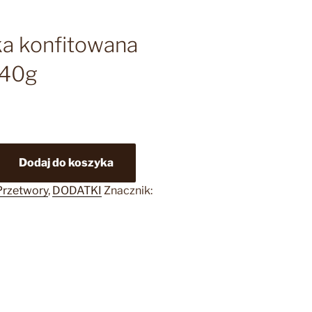
a konfitowana
240g
Dodaj do koszyka
a
Przetwory
,
DODATKI
Znacznik: