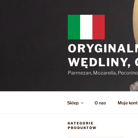
Przejdź
do
treści
ORYGINAL
WĘDLINY,
Parmezan, Mozarella, Pecorin
Sklep
O nas
Moje kont
KATEGORIE
PRODUKTÓW