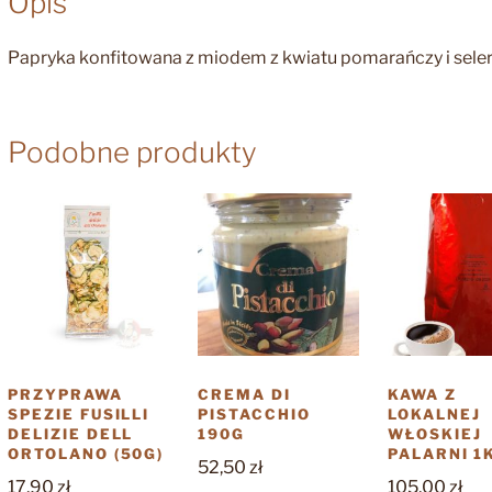
Opis
Papryka konfitowana z miodem z kwiatu pomarańczy i sele
Podobne produkty
PRZYPRAWA
CREMA DI
KAWA Z
SPEZIE FUSILLI
PISTACCHIO
LOKALNEJ
DELIZIE DELL
190G
WŁOSKIEJ
ORTOLANO (50G)
PALARNI 1
52,50
zł
17,90
zł
105,00
zł