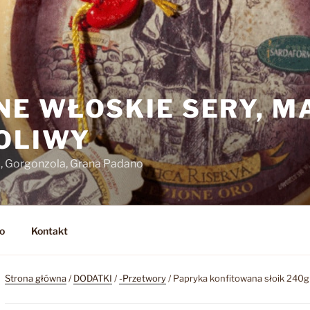
NE WŁOSKIE SERY, M
 OLIWY
o, Gorgonzola, Grana Padano
o
Kontakt
Strona główna
/
DODATKI
/
-Przetwory
/ Papryka konfitowana słoik 240g