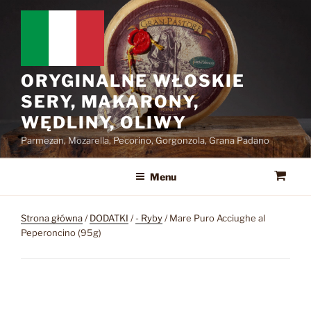
Przejdź
do
treści
ORYGINALNE WŁOSKIE
SERY, MAKARONY,
WĘDLINY, OLIWY
Parmezan, Mozarella, Pecorino, Gorgonzola, Grana Padano
Menu
Strona główna
/
DODATKI
/
- Ryby
/ Mare Puro Acciughe al
Peperoncino (95g)