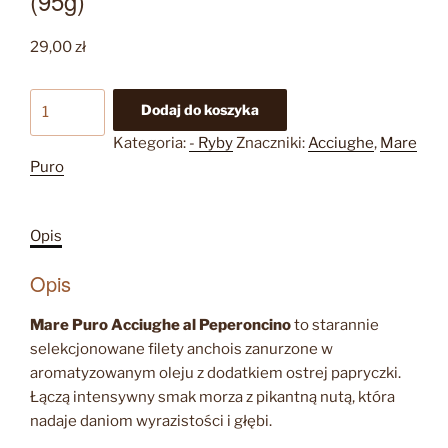
(95g)
29,00
zł
ilość
Dodaj do koszyka
Mare
Kategoria:
- Ryby
Znaczniki:
Acciughe
,
Mare
Puro
Puro
Acciughe
al
Peperoncino
Opis
(95g)
Opis
Mare Puro Acciughe al Peperoncino
to starannie
selekcjonowane filety anchois zanurzone w
aromatyzowanym oleju z dodatkiem ostrej papryczki.
Łączą intensywny smak morza z pikantną nutą, która
nadaje daniom wyrazistości i głębi.