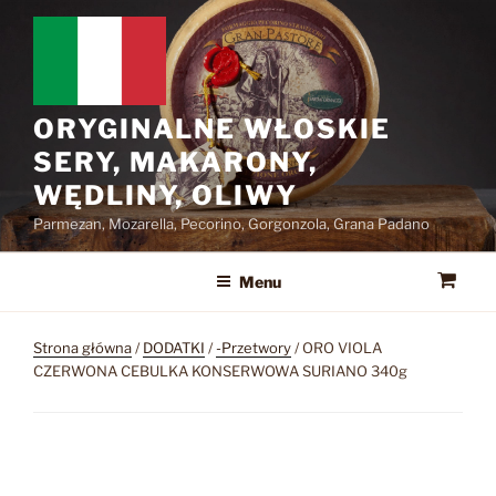
Przejdź
do
treści
ORYGINALNE WŁOSKIE
SERY, MAKARONY,
WĘDLINY, OLIWY
Parmezan, Mozarella, Pecorino, Gorgonzola, Grana Padano
Menu
Strona główna
/
DODATKI
/
-Przetwory
/ ORO VIOLA
CZERWONA CEBULKA KONSERWOWA SURIANO 340g