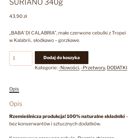
SURIANO 340g
43,90
zł
„BABA’ DI CALABRIA”, małe czerwone cebulki z Tropei
w Kalabrii, słodkawo – gorzkawe.
ilość
Dodaj do koszyka
ORO
Kategorie:
-Nowości
,
-Przetwory
,
DODATKI
VIOLA
CZERWONA
CEBULKA
Opis
KONSERWOWA
SURIANO
Opis
340g
Rzemieślnicza produkcja!
100% naturalne składniki
–
bez konserwantów i sztucznych dodatków.