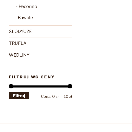
- Pecorino
-Bawole
SŁODYCZE
TRUFLA
WĘDLINY
FILTRUJ WG CENY
Filtruj
Cena
Cena
Cena:
0 zł
—
10 zł
min
max