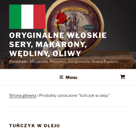
Przejdź
do
treści
ORYGINALNE WŁOSKIE
SERY, MAKARONY,
WĘDLINY, OLIWY
Parmezan, Mozarella, Pecorino, Gorgonzola, Grana Padano
Menu
Strona główna
/ Produkty oznaczone “tuńczyk w oleju”
TUŃCZYK W OLEJU