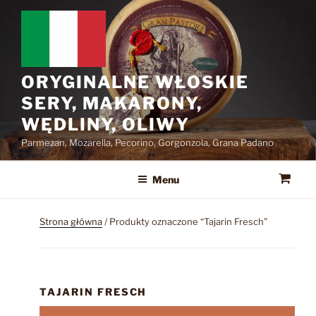
Przejdź
do
treści
ORYGINALNE WŁOSKIE
SERY, MAKARONY,
WĘDLINY, OLIWY
Parmezan, Mozarella, Pecorino, Gorgonzola, Grana Padano
Menu
Strona główna
/ Produkty oznaczone “Tajarin Fresch”
TAJARIN FRESCH