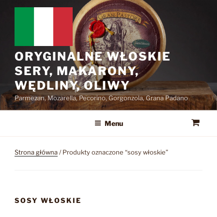
Przejdź
do
treści
ORYGINALNE WŁOSKIE
SERY, MAKARONY,
WĘDLINY, OLIWY
Parmezan, Mozarella, Pecorino, Gorgonzola, Grana Padano
Menu
Strona główna
/ Produkty oznaczone “sosy włoskie”
SOSY WŁOSKIE