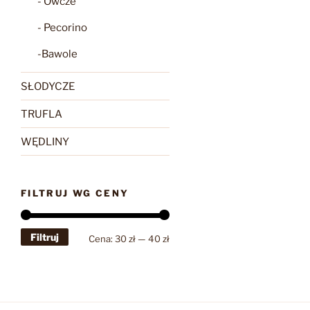
- Owcze
- Pecorino
-Bawole
SŁODYCZE
TRUFLA
WĘDLINY
FILTRUJ WG CENY
Filtruj
Cena
Cena
Cena:
30 zł
—
40 zł
min
max