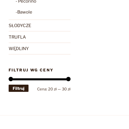
- Pecorino
-Bawole
SŁODYCZE
TRUFLA
WĘDLINY
FILTRUJ WG CENY
Filtruj
Cena
Cena
Cena:
20 zł
—
30 zł
min
max