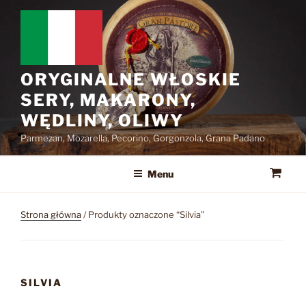
Przejdź
do
treści
ORYGINALNE WŁOSKIE
SERY, MAKARONY,
WĘDLINY, OLIWY
Parmezan, Mozarella, Pecorino, Gorgonzola, Grana Padano
Menu
Strona główna
/ Produkty oznaczone “Silvia”
SILVIA