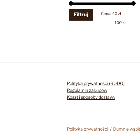
Cena
Cena
Cena:
40 zł
—
Filtruj
min
max
100 zł
Polityka prywatności (RODO)
Regulamin zakupów
Koszt i sposoby dostawy
Polityka prywatności
Dumnie wspi