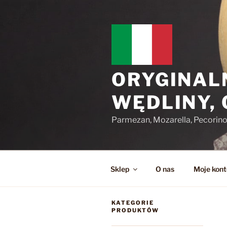
Przejdź
do
treści
ORYGINAL
WĘDLINY,
Parmezan, Mozarella, Pecorin
Sklep
O nas
Moje kont
KATEGORIE
PRODUKTÓW