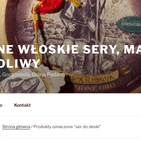
NE WŁOSKIE SERY, M
 OLIWY
o, Gorgonzola, Grana Padano
o
Kontakt
Strona główna
/ Produkty oznaczone “ser do deski”