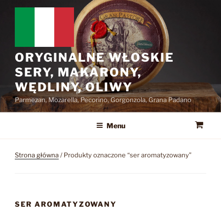
Przejdź
do
treści
ORYGINALNE WŁOSKIE
SERY, MAKARONY,
WĘDLINY, OLIWY
Parmezan, Mozarella, Pecorino, Gorgonzola, Grana Padano
Menu
Strona główna
/ Produkty oznaczone “ser aromatyzowany”
SER AROMATYZOWANY