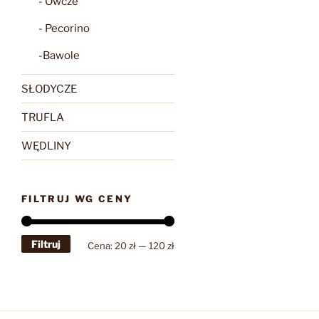
- Owcze
- Pecorino
-Bawole
SŁODYCZE
TRUFLA
WĘDLINY
FILTRUJ WG CENY
Filtruj
Cena
Cena
Cena:
20 zł
—
120 zł
min
max