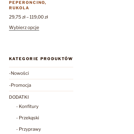
PEPERONCINO,
RUKOLA
Zakres
29,75
zł
–
119,00
zł
cen:
Ten
Wybierz opcje
od
produkt
29,75 zł
ma
do
wiele
119,00 zł
wariantów.
KATEGORIE PRODUKTÓW
Opcje
można
-Nowości
wybrać
na
-Promocja
stronie
DODATKI
produktu
- Konfitury
- Przekąski
- Przyprawy