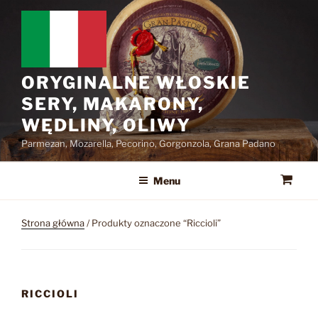
Przejdź
do
treści
ORYGINALNE WŁOSKIE
SERY, MAKARONY,
WĘDLINY, OLIWY
Parmezan, Mozarella, Pecorino, Gorgonzola, Grana Padano
Menu
Strona główna
/ Produkty oznaczone “Riccioli”
RICCIOLI