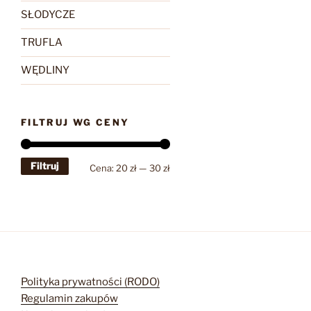
SŁODYCZE
TRUFLA
WĘDLINY
FILTRUJ WG CENY
Filtruj
Cena
Cena
Cena:
20 zł
—
30 zł
min
max
Polityka prywatności (RODO)
Regulamin zakupów