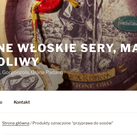
NE WŁOSKIE SERY, M
 OLIWY
o, Gorgonzola, Grana Padano
o
Kontakt
Strona główna
/ Produkty oznaczone “przyprawa do sosów”