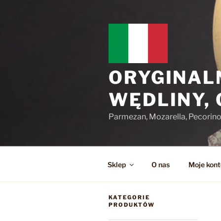
Przejdź
do
treści
ORYGINAL
WĘDLINY,
Parmezan, Mozarella, Pecorin
Sklep
O nas
Moje kont
KATEGORIE
PRODUKTÓW