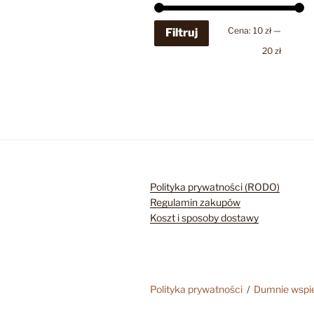
Cena
Cena
Cena:
10 zł
—
Filtruj
min
max
20 zł
Polityka prywatności (RODO)
Regulamin zakupów
Koszt i sposoby dostawy
Polityka prywatności
Dumnie wspi