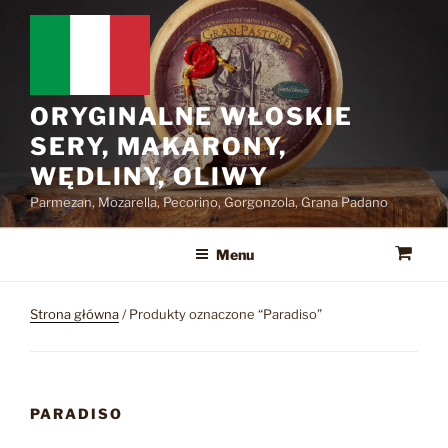
Przejdź
do
treści
ORYGINALNE WŁOSKIE
SERY, MAKARONY,
WĘDLINY, OLIWY
Parmezan, Mozarella, Pecorino, Gorgonzola, Grana Padano
Menu
Strona główna
/ Produkty oznaczone “Paradiso”
PARADISO