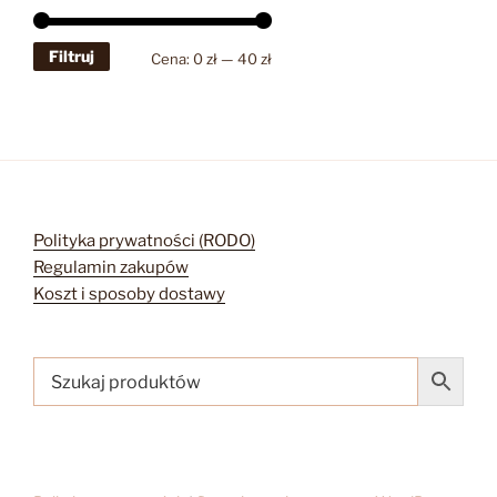
Filtruj
Cena
Cena
Cena:
0 zł
—
40 zł
min
max
Polityka prywatności (RODO)
Regulamin zakupów
Koszt i sposoby dostawy