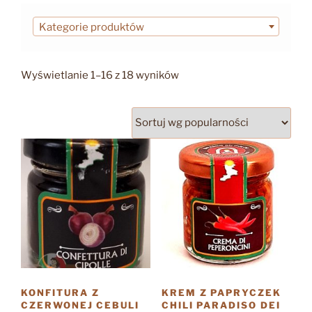
Kategorie produktów
Posortowane
Wyświetlanie 1–16 z 18 wyników
według
popularności
KONFITURA Z
KREM Z PAPRYCZEK
CZERWONEJ CEBULI
CHILI PARADISO DEI