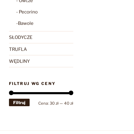
- Owcze
- Pecorino
-Bawole
SŁODYCZE
TRUFLA
WĘDLINY
FILTRUJ WG CENY
Filtruj
Cena
Cena
Cena:
30 zł
—
40 zł
min
max