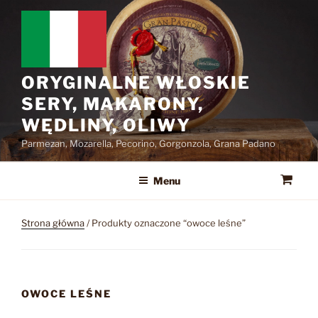
Przejdź
do
treści
ORYGINALNE WŁOSKIE
SERY, MAKARONY,
WĘDLINY, OLIWY
Parmezan, Mozarella, Pecorino, Gorgonzola, Grana Padano
Menu
Strona główna
/ Produkty oznaczone “owoce leśne”
OWOCE LEŚNE