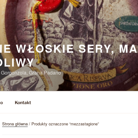
E WŁOSKIE SERY, M
OLIWY
, Gorgonzola, Grana Padano
to
Kontakt
Strona główna
/ Produkty oznaczone “mezzastagione”