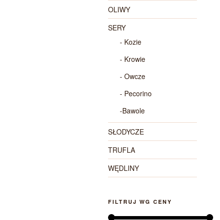
OLIWY
SERY
- Kozie
- Krowie
- Owcze
- Pecorino
-Bawole
SŁODYCZE
TRUFLA
WĘDLINY
FILTRUJ WG CENY