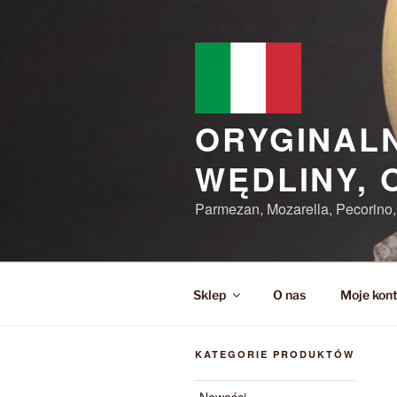
Przejdź
do
treści
ORYGINALN
WĘDLINY, 
Parmezan, Mozarella, Pecorino
Sklep
O nas
Moje kon
KATEGORIE PRODUKTÓW