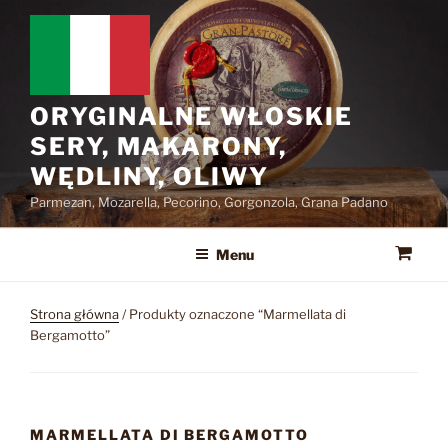
Przejdź
do
treści
ORYGINALNE WŁOSKIE
SERY, MAKARONY,
WĘDLINY, OLIWY
Parmezan, Mozarella, Pecorino, Gorgonzola, Grana Padano
Menu
Strona główna
/ Produkty oznaczone “Marmellata di
Bergamotto”
MARMELLATA DI BERGAMOTTO