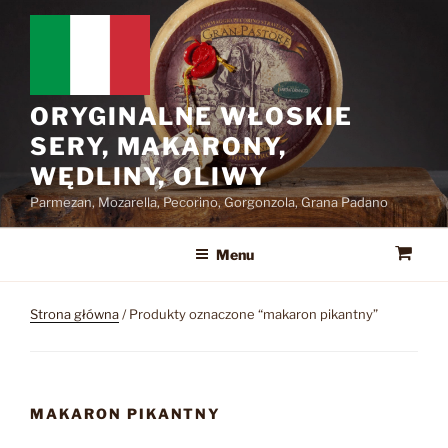
Przejdź
do
treści
ORYGINALNE WŁOSKIE
SERY, MAKARONY,
WĘDLINY, OLIWY
Parmezan, Mozarella, Pecorino, Gorgonzola, Grana Padano
Menu
Strona główna
/ Produkty oznaczone “makaron pikantny”
MAKARON PIKANTNY