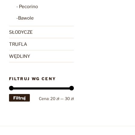
- Pecorino
-Bawole
SŁODYCZE
TRUFLA
WĘDLINY
FILTRUJ WG CENY
Filtruj
Cena
Cena
Cena:
20 zł
—
30 zł
min
max