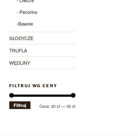
- Owcze
- Pecorino
-Bawole
SŁODYCZE
TRUFLA
WĘDLINY
FILTRUJ WG CENY
Filtruj
Cena
Cena
Cena:
20 zł
—
30 zł
min
max