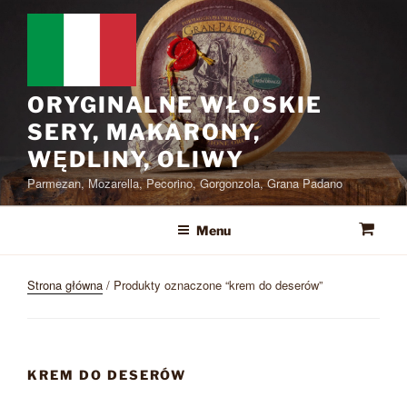
Przejdź
do
treści
ORYGINALNE WŁOSKIE
SERY, MAKARONY,
WĘDLINY, OLIWY
Parmezan, Mozarella, Pecorino, Gorgonzola, Grana Padano
Menu
Strona główna
/ Produkty oznaczone “krem do deserów”
KREM DO DESERÓW