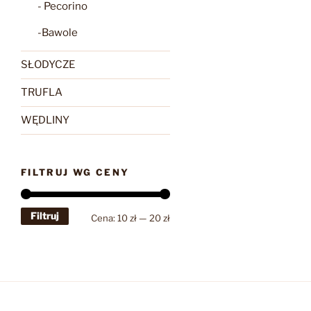
- Pecorino
-Bawole
SŁODYCZE
TRUFLA
WĘDLINY
FILTRUJ WG CENY
Filtruj
Cena
Cena
Cena:
10 zł
—
20 zł
min
max