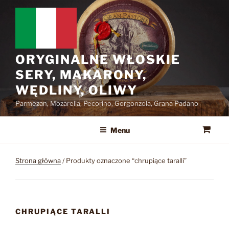
Przejdź
do
treści
ORYGINALNE WŁOSKIE
SERY, MAKARONY,
WĘDLINY, OLIWY
Parmezan, Mozarella, Pecorino, Gorgonzola, Grana Padano
Menu
Strona główna
/ Produkty oznaczone “chrupiące taralli”
CHRUPIĄCE TARALLI