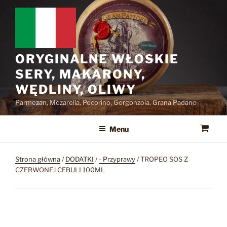
Przejdź
do
treści
ORYGINALNE WŁOSKIE
SERY, MAKARONY,
WĘDLINY, OLIWY
Parmezan, Mozarella, Pecorino, Gorgonzola, Grana Padano
Menu
Strona główna
/
DODATKI
/
- Przyprawy
/ TROPEO SOS Z
CZERWONEJ CEBULI 100ML