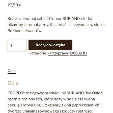
27,50
zł
Sos z czerwonej cebuli Tropea SURIANO: słodki,
pikantny i aromatyczny. Kalabriański przysmak w słoiku.
Bez konserwantów.
ilość
Dodaj do koszyka
TROPEO
Kategorie:
- Przyprawy
,
DODATKI
SOS
Z
CZERWONEJ
Opis
CEBULI
100ML
Opis
TROPEO® to flagowy produkt linii SURIANO Red Onion:
ręcznie robiony sos, który łączy w sobie czerwoną
cebulę Tropea ChOG z kalabryjskimi papryczkami chili,
tworząc unikalną równowagę słodyczy i ostrości.