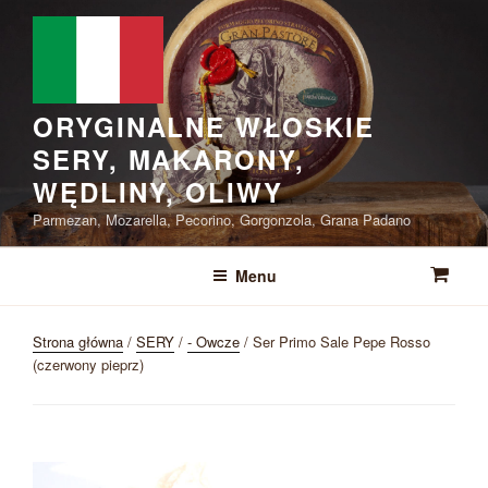
Przejdź
do
treści
ORYGINALNE WŁOSKIE
SERY, MAKARONY,
WĘDLINY, OLIWY
Parmezan, Mozarella, Pecorino, Gorgonzola, Grana Padano
Menu
Strona główna
/
SERY
/
- Owcze
/ Ser Primo Sale Pepe Rosso
(czerwony pieprz)