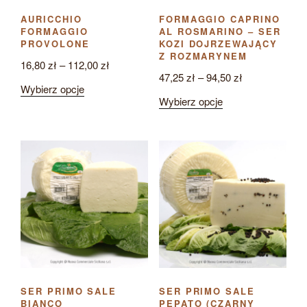
AURICCHIO
FORMAGGIO CAPRINO
FORMAGGIO
AL ROSMARINO – SER
PROVOLONE
KOZI DOJRZEWAJĄCY
Z ROZMARYNEM
Zakres
16,80
zł
–
112,00
zł
Zakres
47,25
zł
–
94,50
zł
cen:
Ten
Wybierz opcje
cen:
od
Ten
Wybierz opcje
produkt
od
16,80 zł
produkt
ma
47,25 zł
do
ma
wiele
do
112,00 zł
wiele
wariantów.
94,50 zł
wariantów.
Opcje
Opcje
można
można
wybrać
wybrać
na
na
stronie
stronie
produktu
produktu
SER PRIMO SALE
SER PRIMO SALE
BIANCO
PEPATO (CZARNY