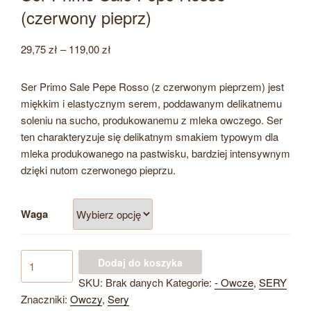
(czerwony pieprz)
Zakres
29,75
zł
–
119,00
zł
cen:
od
Ser Primo Sale Pepe Rosso (z czerwonym pieprzem) jest
29,75 zł
miękkim i elastycznym serem, poddawanym delikatnemu
do
soleniu na sucho, produkowanemu z mleka owczego. Ser
119,00 zł
ten charakteryzuje się delikatnym smakiem typowym dla
mleka produkowanego na pastwisku, bardziej intensywnym
dzięki nutom czerwonego pieprzu.
Waga
ilość
Dodaj do koszyka
Ser
SKU:
Brak danych
Kategorie:
- Owcze
,
SERY
Primo
Znaczniki:
Owczy
,
Sery
Sale