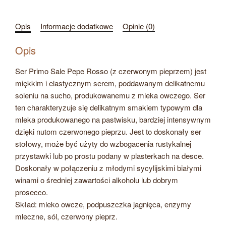
Pepe
Rosso
Opis
Informacje dodatkowe
Opinie (0)
(czerwony
pieprz)
Opis
Ser Primo Sale Pepe Rosso (z czerwonym pieprzem) jest
miękkim i elastycznym serem, poddawanym delikatnemu
soleniu na sucho, produkowanemu z mleka owczego. Ser
ten charakteryzuje się delikatnym smakiem typowym dla
mleka produkowanego na pastwisku, bardziej intensywnym
dzięki nutom czerwonego pieprzu. Jest to doskonały ser
stołowy, może być użyty do wzbogacenia rustykalnej
przystawki lub po prostu podany w plasterkach na desce.
Doskonały w połączeniu z młodymi sycylijskimi białymi
winami o średniej zawartości alkoholu lub dobrym
prosecco.
Skład: mleko owcze, podpuszczka jagnięca, enzymy
mleczne, sól, czerwony pieprz.