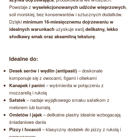
Powstaje z
wyselekcjonowanych udźców wieprzowych
,
soli morskiej, bez konserwantów i sztucznych dodatków.
Dzięki
minimum 16-miesięcznemu dojrzewaniu w
idealnych warunkach
uzyskuje swój
delikatny, lekko
słodkawy smak oraz aksamitną teksturę
.
Idealne do:
Desek serów i wędlin (antipasti)
– doskonale
komponuje się z owocami, figami i oliwkami
Kanapek i panini
– wyśmienita w połączeniu z
mozzarellą i rukolą
Sałatek
– nadaje wyjątkowego smaku sałatkom z
melonem lub burratą
Omletów i jajek
– delikatne plastry idealnie wzbogacają
śniadaniowe dania
Pizzy i focaccii
– klasyczny dodatek do pizzy z rukolą i
parmezanem