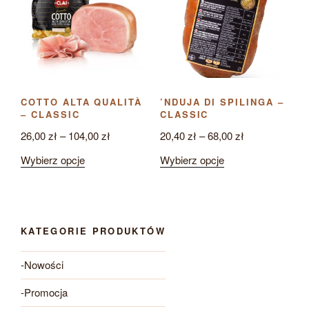
można
wybrać
wybrać
na
na
stronie
stronie
produktu
produktu
COTTO ALTA QUALITÀ
’NDUJA DI SPILINGA –
– CLASSIC
CLASSIC
Zakres
Zakres
26,00
zł
–
104,00
zł
20,40
zł
–
68,00
zł
cen:
cen:
Ten
Ten
Wybierz opcje
Wybierz opcje
od
od
produkt
produkt
26,00 zł
20,40 zł
ma
ma
do
do
wiele
wiele
104,00 zł
68,00 zł
wariantów.
wariantów.
KATEGORIE PRODUKTÓW
Opcje
Opcje
można
można
-Nowości
wybrać
wybrać
na
na
-Promocja
stronie
stronie