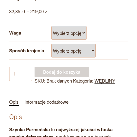
Zakres
32,85
zł
–
219,00
zł
cen:
od
Waga
32,85 zł
do
219,00 zł
Sposób krojenia
ilość
Dodaj do koszyka
Szynka
SKU:
Brak danych
Kategoria:
WĘDLINY
parmeńska
Opis
Informacje dodatkowe
Opis
Szynka Parmeńska
to
najwyższej jakości włoska
szynka dojrzewająca
, produkowana we włoszech.