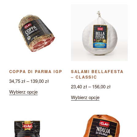
COPPA DI PARMA IGP
SALAMI BELLAFESTA
– CLASSIC
Zakres
34,75
zł
–
139,00
zł
Zakres
23,40
zł
–
156,00
zł
cen:
Ten
Wybierz opcje
cen:
od
Ten
Wybierz opcje
produkt
od
34,75 zł
produkt
ma
23,40 zł
do
ma
wiele
do
139,00 zł
wiele
wariantów.
156,00 zł
wariantów.
Opcje
Opcje
można