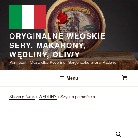
Przejdź
do
treści
ORYGINALNE WŁOSKIE
SERY, MAKARONY,
WĘDLINY, OLIWY
Parmezan, Mozarella, Pecorino, Gorgonzola, Grana Padano
Menu
Strona główna
/
WĘDLINY
/ Szynka parmeńska