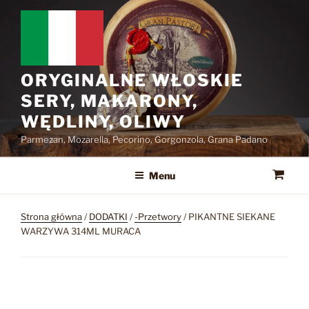
Przejdź
do
treści
ORYGINALNE WŁOSKIE
SERY, MAKARONY,
WĘDLINY, OLIWY
Parmezan, Mozarella, Pecorino, Gorgonzola, Grana Padano
Menu
Strona główna
/
DODATKI
/
-Przetwory
/ PIKANTNE SIEKANE
WARZYWA 314ML MURACA