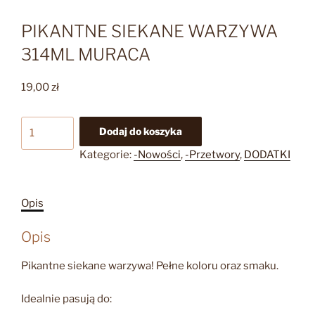
PIKANTNE SIEKANE WARZYWA
314ML MURACA
19,00
zł
ilość
Dodaj do koszyka
PIKANTNE
Kategorie:
-Nowości
,
-Przetwory
,
DODATKI
SIEKANE
WARZYWA
314ML
Opis
MURACA
Opis
Pikantne siekane warzywa! Pełne koloru oraz smaku.
Idealnie pasują do: