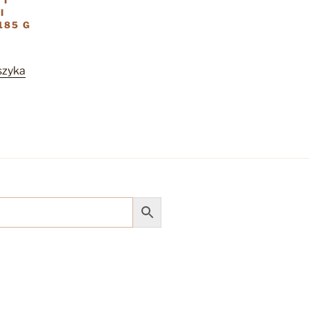
 I
I
185 G
szyka