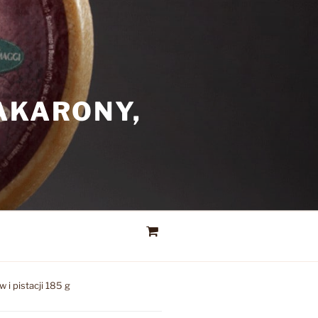
AKARONY,
 i pistacji 185 g