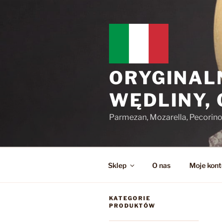
Przejdź
do
treści
ORYGINAL
WĘDLINY,
Parmezan, Mozarella, Pecorin
Sklep
O nas
Moje kont
KATEGORIE
PRODUKTÓW