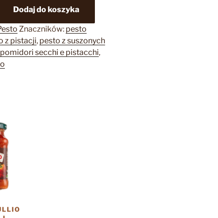
Dodaj do koszyka
Pesto
Znaczników:
pesto
 z pistacji
,
pesto z suszonych
pomidori secchi e pistacchi
,
to
ULLIO