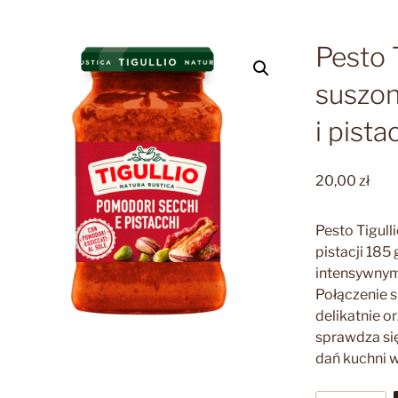
Pesto T
suszo
i pista
20,00
zł
Pesto Tigull
pistacji 185
intensywny
Połączenie 
delikatnie o
sprawdza si
dań kuchni w