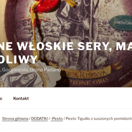
NE WŁOSKIE SERY, M
 OLIWY
o, Gorgonzola, Grana Padano
o
Kontakt
Strona główna
/
DODATKI
/
-Pesto
/ Pesto Tigullio z suszonych pomidorów