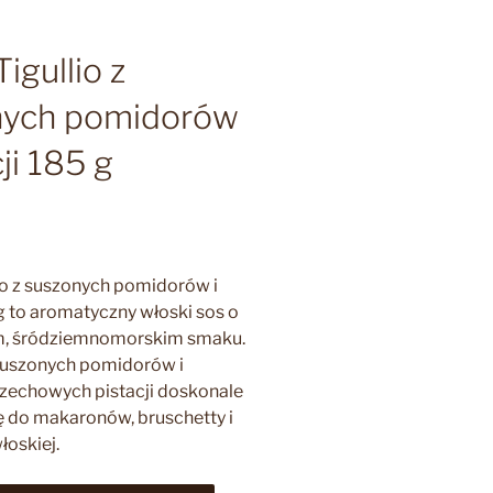
igullio z
nych pomidorów
cji 185 g
io z suszonych pomidorów i
 g to aromatyczny włoski sos o
m, śródziemnomorskim smaku.
suszonych pomidorów i
rzechowych pistacji doskonale
ę do makaronów, bruschetty i
łoskiej.