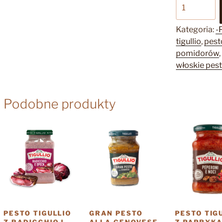
ilość
Pesto
Tigullio
Kategoria:
-
z
tigullio
,
pesto
suszonych
pomidorów
,
pomidorów
włoskie pes
i
pistacji
185
Podobne produkty
g
PESTO TIGULLIO
GRAN PESTO
PESTO TIG