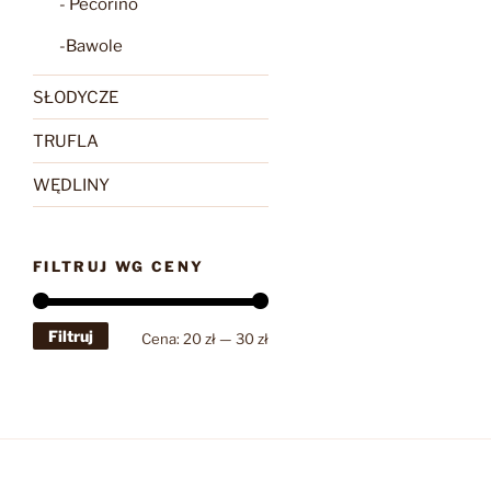
- Pecorino
-Bawole
SŁODYCZE
TRUFLA
WĘDLINY
FILTRUJ WG CENY
Filtruj
Cena
Cena
Cena:
20 zł
—
30 zł
min
max