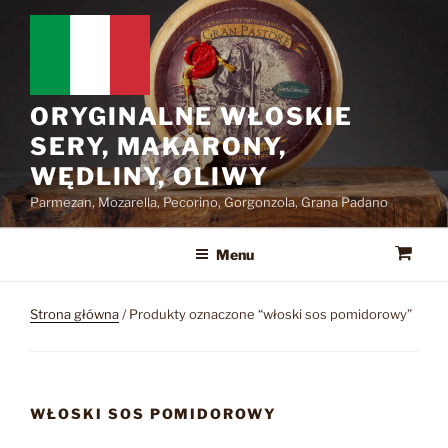
Przejdź
do
treści
ORYGINALNE WŁOSKIE
SERY, MAKARONY,
WĘDLINY, OLIWY
Parmezan, Mozarella, Pecorino, Gorgonzola, Grana Padano
Menu
Strona główna
/ Produkty oznaczone “włoski sos pomidorowy”
WŁOSKI SOS POMIDOROWY