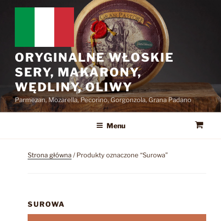
Przejdź
do
treści
ORYGINALNE WŁOSKIE
SERY, MAKARONY,
WĘDLINY, OLIWY
Parmezan, Mozarella, Pecorino, Gorgonzola, Grana Padano
Menu
Strona główna
/ Produkty oznaczone “Surowa”
SUROWA