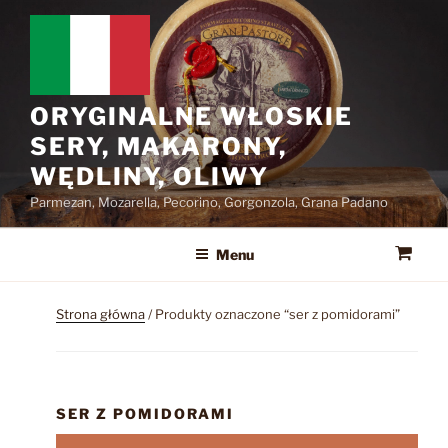
Przejdź
do
treści
ORYGINALNE WŁOSKIE
SERY, MAKARONY,
WĘDLINY, OLIWY
Parmezan, Mozarella, Pecorino, Gorgonzola, Grana Padano
Menu
Strona główna
/ Produkty oznaczone “ser z pomidorami”
SER Z POMIDORAMI