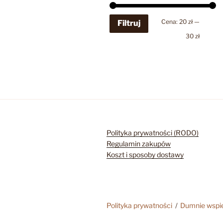
Cena
Cena
Cena:
20 zł
—
Filtruj
min
max
30 zł
Polityka prywatności (RODO)
Regulamin zakupów
Koszt i sposoby dostawy
Polityka prywatności
Dumnie wspi