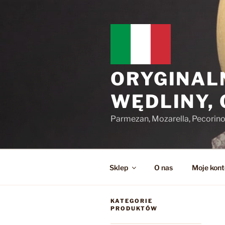
Przejdź
do
treści
ORYGINAL
WĘDLINY,
Parmezan, Mozarella, Pecorin
Sklep
O nas
Moje kont
KATEGORIE
PRODUKTÓW