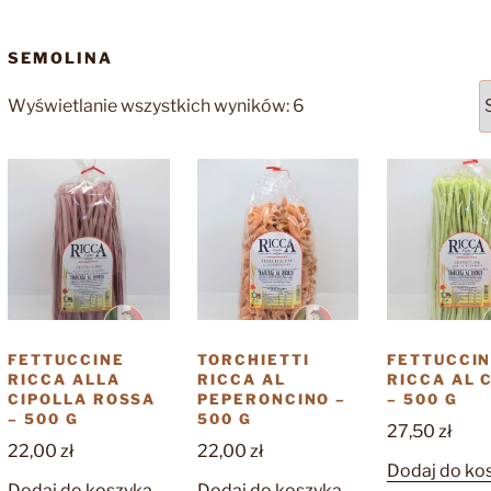
SEMOLINA
Posortowane
Wyświetlanie wszystkich wyników: 6
według
popularności
FETTUCCINE
TORCHIETTI
FETTUCCI
RICCA ALLA
RICCA AL
RICCA AL 
CIPOLLA ROSSA
PEPERONCINO –
– 500 G
– 500 G
500 G
27,50
zł
22,00
zł
22,00
zł
Dodaj do ko
Dodaj do koszyka
Dodaj do koszyka