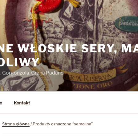
NE WŁOSKIE SERY, M
 OLIWY
o, Gorgonzola, Grana Padano
o
Kontakt
Strona główna
/ Produkty oznaczone “semolina”