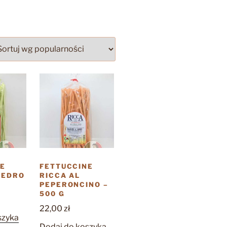
NE
FETTUCCINE
CEDRO
RICCA AL
PEPERONCINO –
500 G
22,00
zł
szyka
Dodaj do koszyka