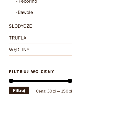
- Pecorino
-Bawole
SŁODYCZE
TRUFLA
WĘDLINY
FILTRUJ WG CENY
Filtruj
Cena
Cena
Cena:
30 zł
—
150 zł
min
max