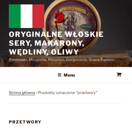
Przejdź
do
treści
ORYGINALNE WŁOSKIE
SERY, MAKARONY,
WĘDLINY, OLIWY
Parmezan, Mozarella, Pecorino, Gorgonzola, Grana Padano
Menu
Strona główna
/ Produkty oznaczone “przetwory”
PRZETWORY