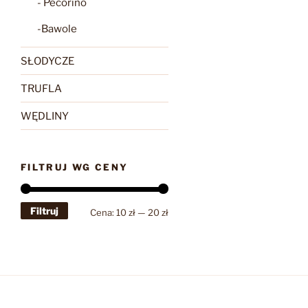
- Pecorino
-Bawole
SŁODYCZE
TRUFLA
WĘDLINY
FILTRUJ WG CENY
Filtruj
Cena
Cena
Cena:
10 zł
—
20 zł
min
max