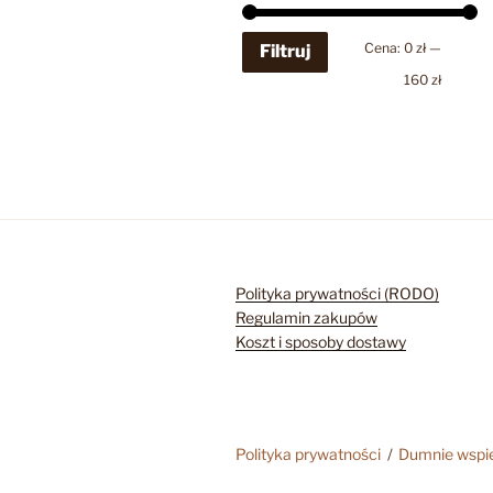
Cena
Cena
Cena:
0 zł
—
Filtruj
min
max
160 zł
Polityka prywatności (RODO)
Regulamin zakupów
Koszt i sposoby dostawy
Polityka prywatności
Dumnie wspi