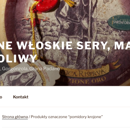
NE WŁOSKIE SERY, M
 OLIWY
o, Gorgonzola, Grana Padano
o
Kontakt
Strona główna
/ Produkty oznaczone “pomidory krojone”