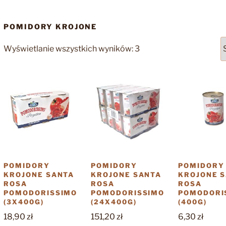
POMIDORY KROJONE
Posortowane
Wyświetlanie wszystkich wyników: 3
według
popularności
POMIDORY
POMIDORY
POMIDORY
KROJONE SANTA
KROJONE SANTA
KROJONE 
ROSA
ROSA
ROSA
POMODORISSIMO
POMODORISSIMO
POMODORI
(3X400G)
(24X400G)
(400G)
18,90
zł
151,20
zł
6,30
zł