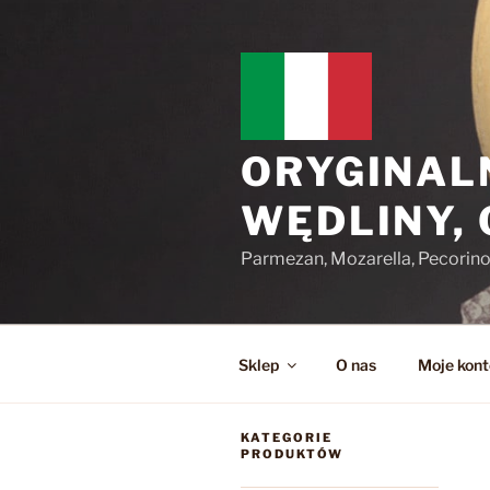
Przejdź
do
treści
ORYGINAL
WĘDLINY,
Parmezan, Mozarella, Pecorin
Sklep
O nas
Moje kont
KATEGORIE
PRODUKTÓW