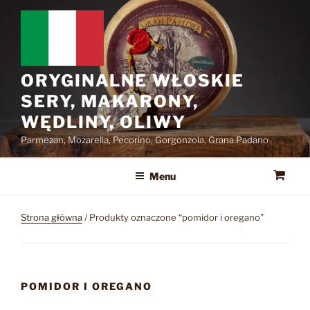
Przejdź
do
treści
ORYGINALNE WŁOSKIE
SERY, MAKARONY,
WĘDLINY, OLIWY
Parmezan, Mozarella, Pecorino, Gorgonzola, Grana Padano
Menu
Strona główna
/ Produkty oznaczone “pomidor i oregano”
POMIDOR I OREGANO