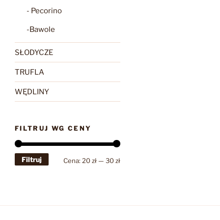
- Pecorino
-Bawole
SŁODYCZE
TRUFLA
WĘDLINY
FILTRUJ WG CENY
Filtruj
Cena
Cena
Cena:
20 zł
—
30 zł
min
max