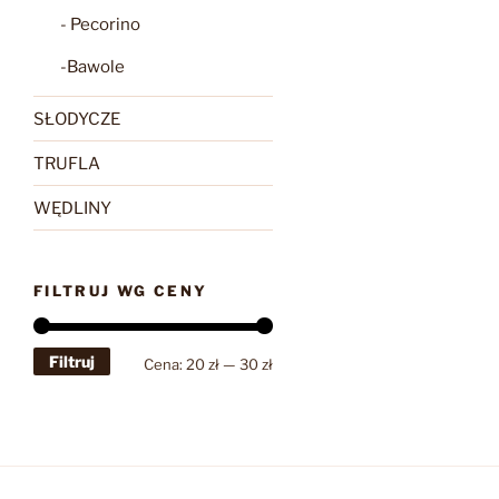
- Pecorino
-Bawole
SŁODYCZE
TRUFLA
WĘDLINY
FILTRUJ WG CENY
Filtruj
Cena
Cena
Cena:
20 zł
—
30 zł
min
max