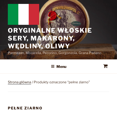
Przejdź
do
treści
ORYGINALNE WŁOSKIE
SERY, MAKARONY,
WĘDLINY, OLIWY
Parmezan, Mozarella, Pecorino, Gorgonzola, Grana Padano
Menu
Strona główna
/ Produkty oznaczone “pełne ziarno”
PEŁNE ZIARNO