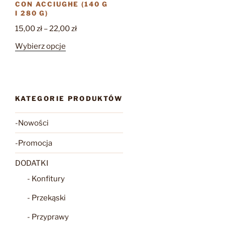
CON ACCIUGHE (140 G
I 280 G)
Zakres
15,00
zł
–
22,00
zł
cen:
Ten
Wybierz opcje
od
produkt
15,00 zł
ma
do
wiele
22,00 zł
wariantów.
KATEGORIE PRODUKTÓW
Opcje
można
-Nowości
wybrać
na
-Promocja
stronie
DODATKI
produktu
- Konfitury
- Przekąski
- Przyprawy