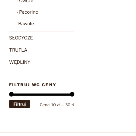
- Owcze
- Pecorino
-Bawole
SŁODYCZE
TRUFLA
WĘDLINY
FILTRUJ WG CENY
Filtruj
Cena
Cena
Cena:
10 zł
—
30 zł
min
max