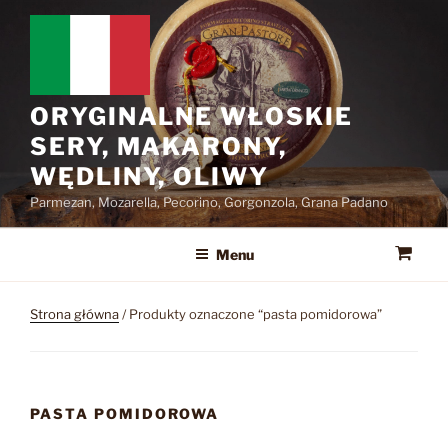
Przejdź
do
treści
ORYGINALNE WŁOSKIE
SERY, MAKARONY,
WĘDLINY, OLIWY
Parmezan, Mozarella, Pecorino, Gorgonzola, Grana Padano
Menu
Strona główna
/ Produkty oznaczone “pasta pomidorowa”
PASTA POMIDOROWA