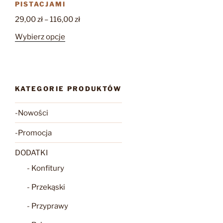
PISTACJAMI
Zakres
29,00
zł
–
116,00
zł
cen:
Ten
Wybierz opcje
od
produkt
29,00 zł
ma
do
wiele
116,00 zł
wariantów.
KATEGORIE PRODUKTÓW
Opcje
można
-Nowości
wybrać
na
-Promocja
stronie
DODATKI
produktu
- Konfitury
- Przekąski
- Przyprawy