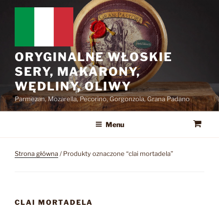
Przejdź
do
treści
ORYGINALNE WŁOSKIE
SERY, MAKARONY,
WĘDLINY, OLIWY
Parmezan, Mozarella, Pecorino, Gorgonzola, Grana Padano
Menu
Strona główna
/ Produkty oznaczone “clai mortadela”
CLAI MORTADELA