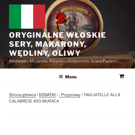
Przejdź
do
treści
ORYGINALNE WŁOSKIE
SERY, MAKARONY,
WĘDLINY, OLIWY
Parmezan, Mozarella, Pecorino, Gorgonzola, Grana Padano
Menu
Strona główna
/
DODATKI
/
- Przyprawy
/ TAGLIATELLE ALLA
CALABRESE 40G MURACA