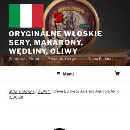
Przejdź
do
treści
ORYGINALNE WŁOSKIE
SERY, MAKARONY,
WĘDLINY, OLIWY
Parmezan, Mozarella, Pecorino, Gorgonzola, Grana Padano
Menu
Strona główna
/
OLIWY
/ Oliwa L’Oliveto Azienda Agricola Aglio
(500ml)