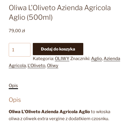
Oliwa L’Oliveto Azienda Agricola
Aglio (500ml)
79,00
zł
ilość
Dodaj do koszyka
Oliwa
Kategoria:
OLIWY
Znaczniki:
Aglio
,
Azienda
L'Oliveto
Agricola
,
L'Oliveto
,
Oliwy
Azienda
Agricola
Aglio
Opis
(500ml)
Opis
Oliwa L’Oliveto Azienda Agricola Aglio
to włoska
oliwa z oliwek extra vergine z dodatkiem czosnku.