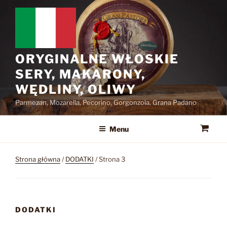
Przejdź
do
treści
ORYGINALNE WŁOSKIE
SERY, MAKARONY,
WĘDLINY, OLIWY
Parmezan, Mozarella, Pecorino, Gorgonzola, Grana Padano
Menu
Strona główna
/
DODATKI
/ Strona 3
DODATKI