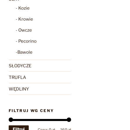
- Kozie
- Krowie
- Owcze
- Pecorino
-Bawole
SŁODYCZE
TRUFLA
WĘDLINY
FILTRUJ WG CENY
Filtruj
Cena
Cena
Cena:
0 zł
—
160 zł