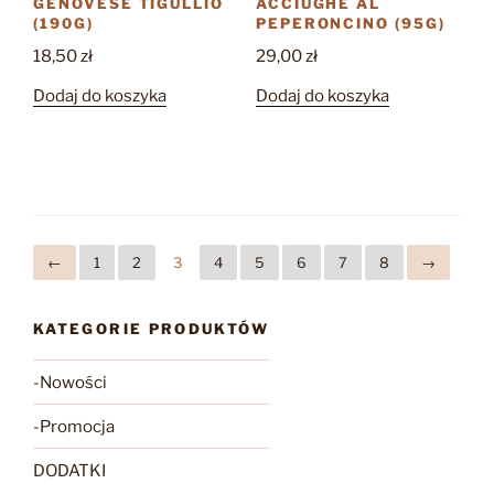
GENOVESE TIGULLIO
ACCIUGHE AL
(190G)
PEPERONCINO (95G)
18,50
zł
29,00
zł
Dodaj do koszyka
Dodaj do koszyka
←
1
2
3
4
5
6
7
8
→
KATEGORIE PRODUKTÓW
-Nowości
-Promocja
DODATKI