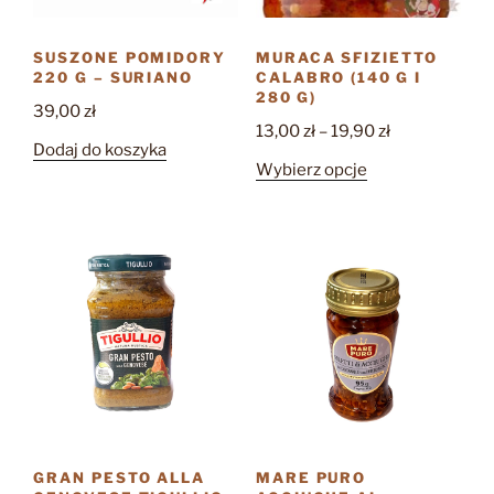
SUSZONE POMIDORY
MURACA SFIZIETTO
220 G – SURIANO
CALABRO (140 G I
280 G)
39,00
zł
Zakres
13,00
zł
–
19,90
zł
Dodaj do koszyka
cen:
Ten
Wybierz opcje
od
produkt
13,00 zł
ma
do
wiele
19,90 zł
wariantów.
Opcje
można
wybrać
na
stronie
produktu
GRAN PESTO ALLA
MARE PURO